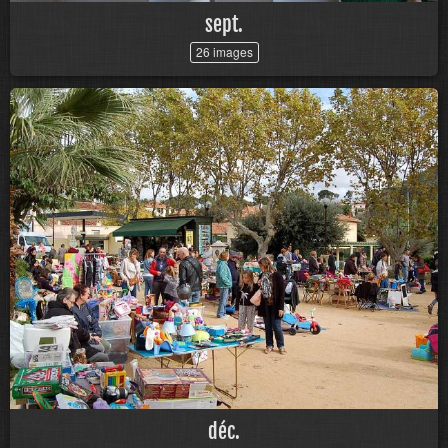
sept.
26 images
déc.